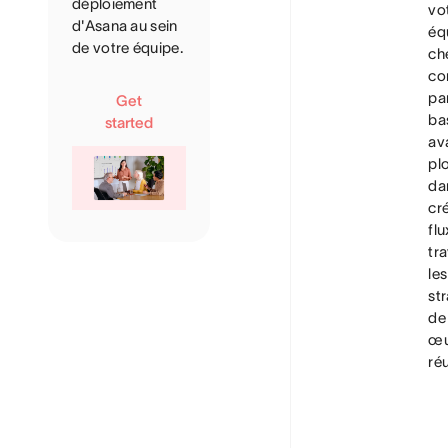
déploiement
vo
d'Asana au sein
éq
de votre équipe.
ch
co
par
Get
ba
started
av
pl
da
cr
flu
tra
les
st
de
œu
réu