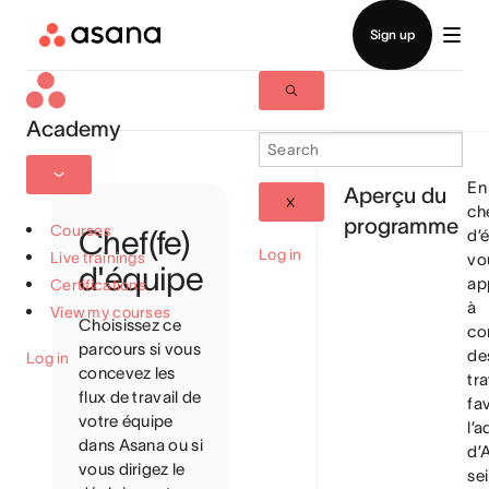
Academy
En
Aperçu du
ch
programme
Courses
Chef(fe)
d’
Log in
Live trainings
vo
d'équipe
ap
Certifications
à
View my courses
Choisissez ce
co
parcours si vous
de
Log in
concevez les
tra
flux de travail de
fa
votre équipe
l’
dans Asana ou si
d’
vous dirigez le
se