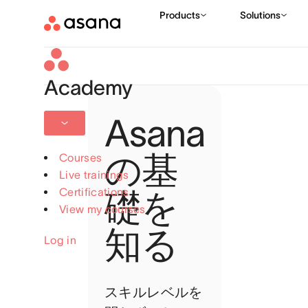
Academy
Asana
の基
Courses
Live trainings
Certifications
礎を
View my courses
知る
Log in
スキルレベルを