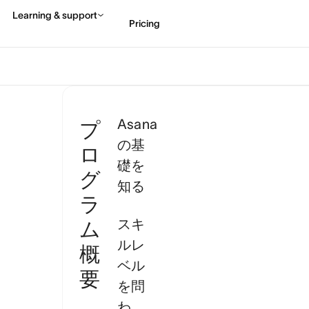
Asana
プ
の基
ロ
礎を
グ
知る
ラ
スキ
ム
ルレ
概
ベル
要
を問
わ