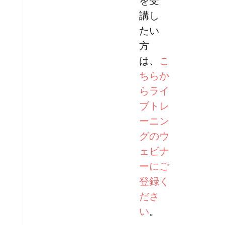
を受
講し
たい
方
は、
こ
ちらか
らライ
ブトレ
ーニン
グのウ
ェビナ
ーにご
登録く
ださ
い
。