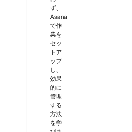
ず、
Asana
で作
業を
セッ
トア
ップ
し、
効果
的に
管理
する
方法
を学
びま