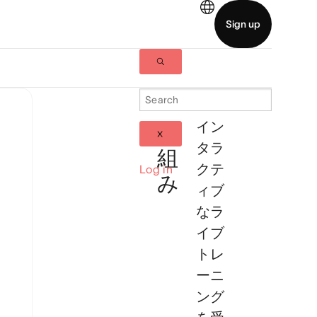
イン
仕
タラ
組
クテ
Log in
み
ィブ
なラ
イブ
トレ
ーニ
ング