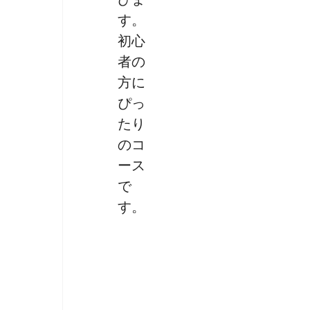
す。
初心
者の
方に
ぴっ
たり
のコ
ース
で
す。