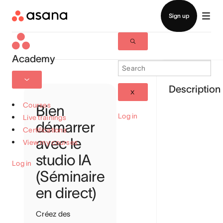
Academy
Description
Courses
Bien
Log in
Live trainings
démarrer
Certifications
avec le
View my courses
studio IA
Log in
(Séminaire
en direct)
Créez des