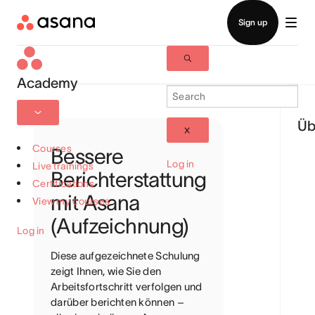
Academy
Üb
Courses
Bessere
Log in
Live trainings
Berichterstattung
Certifications
mit Asana
View my courses
(Aufzeichnung)
Log in
Diese aufgezeichnete Schulung
zeigt Ihnen, wie Sie den
Arbeitsfortschritt verfolgen und
darüber berichten können –